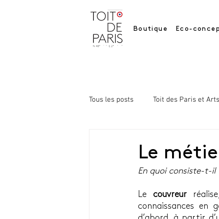
Boutique
Eco-concep
Tous les posts
Toit des Paris et Art
Le métie
En quoi consiste-t-il 
Le 
couvreur
 réalis
connaissances en gé
d’abord, à partir d’