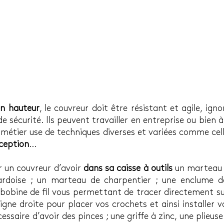
n hauteur
, le couvreur doit être résistant et agile, ignor
de sécurité. Ils peuvent travailler en entreprise ou bien 
 métier use de techniques diverses et variées comme cell
ception
…
r un couvreur d’avoir 
dans sa caisse à outils
 un marteau d
'ardoise ; un marteau de charpentier ; une enclume de
 bobine de fil vous permettant de tracer directement su
gne droite pour placer vos crochets et ainsi installer vos
essaire d’avoir des pinces ; une griffe à zinc, une plieuse