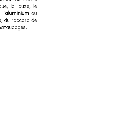
ue, la lauze, le 
, l’
aluminium
 ou 
s, du raccord de 
chafaudages.