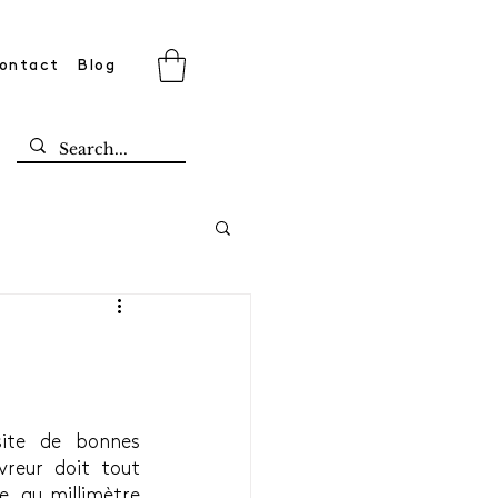
ontact
Blog
site de bonnes 
reur doit tout 
, au millimètre 