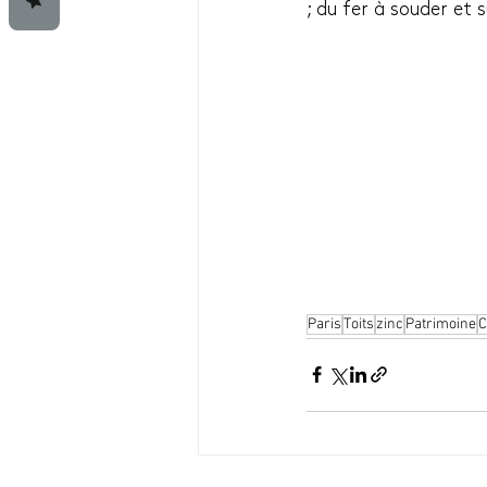
; du fer à souder et 
Paris
Toits
zinc
Patrimoine
C