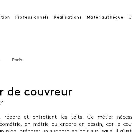
tion
Professionnels
Réalisations
Matériauthèque
C
s
Paris
r de couvreur
?
e, répare et entretient les toits. Ce métier néces
ométrie, en métrie ou encore en dessin, car le couv
un plan, préparer un support en bois sur lequel il ajuste