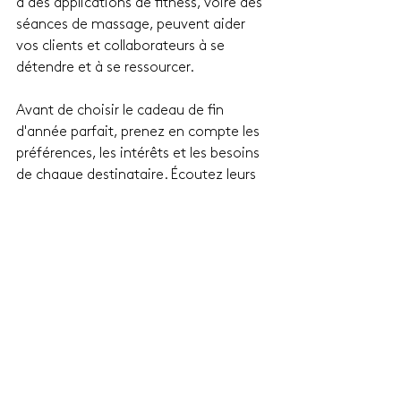
à des applications de fitness, voire des 
séances de massage, peuvent aider 
vos clients et collaborateurs à se 
détendre et à se ressourcer.
Avant de choisir le cadeau de fin 
d'année parfait, prenez en compte les 
préférences, les intérêts et les besoins 
de chaque destinataire. Écoutez leurs 
retours pour vous assurer que le 
cadeau choisi est véritablement 
apprécié. En investissant du temps et 
de la réflexion dans le choix de vos 
cadeaux de fin d'année, vous renforcez 
vos relations professionnelles et 
contribuez à créer un environnement 
de partenariat positif et productif pour 
l'année à venir. N'hésitez pas à explorer 
ces idées pour trouver le cadeau qui 