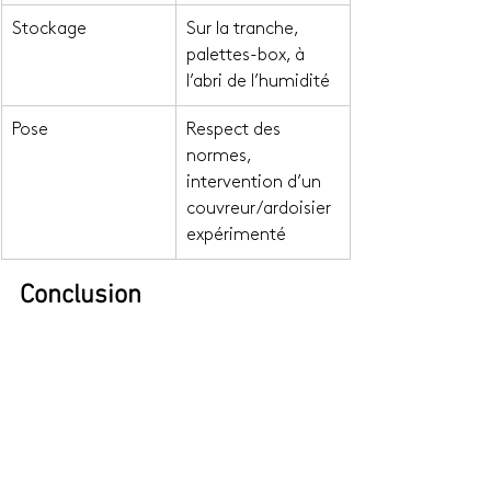
Stockage
Sur la tranche, 
palettes-box, à 
l’abri de l’humidité
Pose
Respect des 
normes, 
intervention d’un 
couvreur/ardoisier 
expérimenté
Conclusion
Le 
réemploi de l’ardoise 
naturelle 
s’inscrit dans une démarche 
responsable, valorisant un matériau 
durable, esthétique et respectueux de 
l’environnement. En optant pour cette 
solution, vous participez à la réduction 
des déchets, à la préservation du 