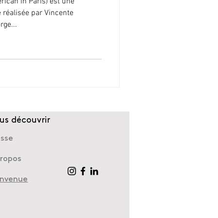
ican in Paris) est une
réalisée par Vincente
rge...
us découvrir
esse
propos
envenue