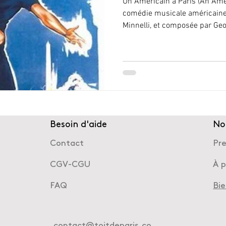
Un Américain à Paris (An Amer
comédie musicale américaine 
Minnelli, et composée par Geo
Besoin d'aide
No
Contact
Pr
CGV-CGU
À 
FAQ
Bi
contact@toitdeparis.co