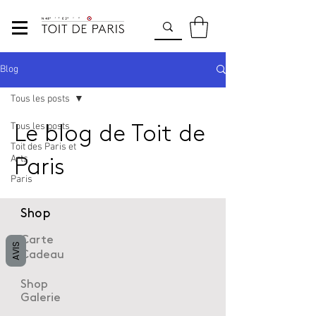
Blog
Tous les posts
Tous les posts
Le blog de Toit de
Toit des Paris et
Arts
Paris
Paris
Shop
Carte
AVIS
Cadeau
Shop
Galerie