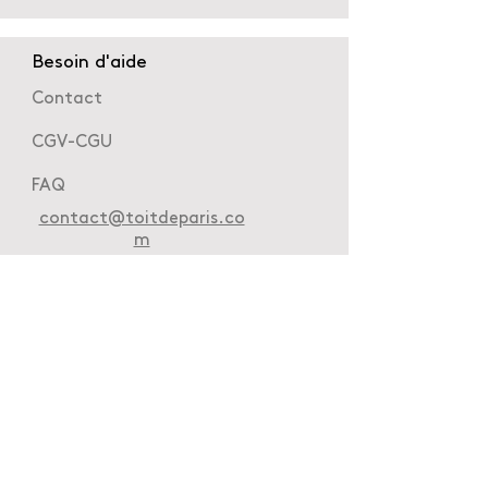
Besoin d'aide
Contact
CGV-CGU
FAQ
contact@toitdeparis.co
m
Nous découvrir
Presse
À propos
Bienvenue
© 2020 TOIT DE PARIS