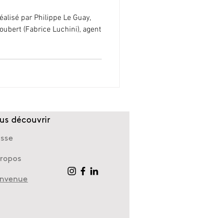
alisé par Philippe Le Guay,
oubert (Fabrice Luchini), agent
us découvrir
esse
propos
envenue