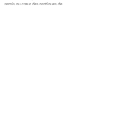
remis au cœur des pratiques de 
construction et de rénovation, alliant 
ainsi histoire et modernité dans un 
même geste architectural.
Voir tout
Posts similaires