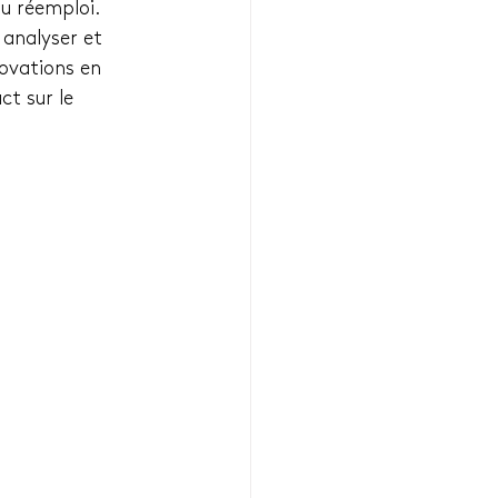
du réemploi. 
 analyser et 
novations en 
ct sur le 