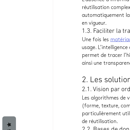
réutilisation complexe
automatiquement la r
en vigueur.
1.3. Faciliter la t
Une fois les 
matéria
usage. L’intelligence
permet de tracer l’hi
ainsi une transparen
2. Les solutio
2.1. Vision par o
Les algorithmes de vi
(forme, texture, com
particulièrement util
de réutilisation.
2.2. Bases de don