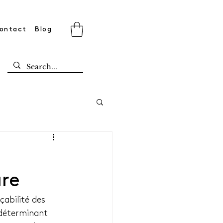
ontact
Blog
ure
abilité des 
e déterminant 