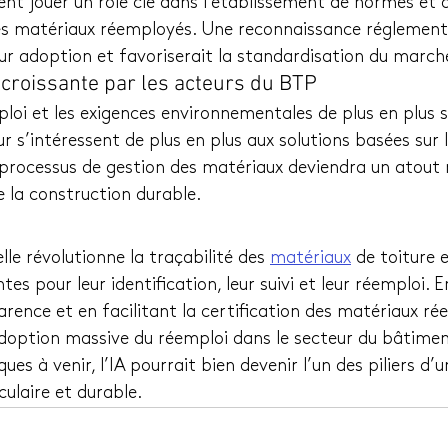
ent jouer un rôle clé dans l’établissement de normes et 
les matériaux réemployés. Une reconnaissance réglementa
leur adoption et favoriserait la standardisation du march
 croissante par les acteurs du BTP
loi et les exigences environnementales de plus en plus st
r s’intéressent de plus en plus aux solutions basées sur l
 processus de gestion des matériaux deviendra un atout
e la construction durable.
ielle révolutionne la traçabilité des 
matériaux
 de toiture
tes pour leur identification, leur suivi et leur réemploi. 
rence et en facilitant la certification des matériaux rée
adoption massive du réemploi dans le secteur du bâtiment
es à venir, l’IA pourrait bien devenir l’un des piliers d’u
culaire et durable.