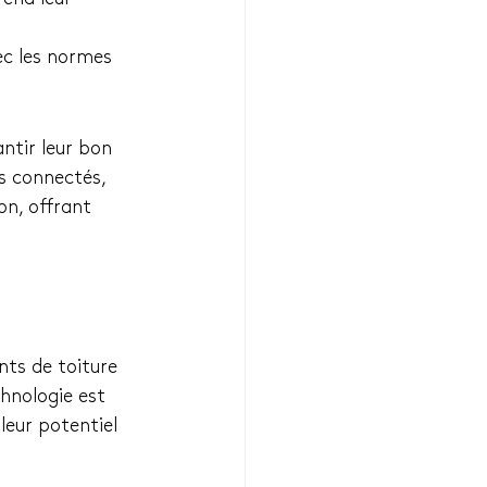
ec les normes 
antir leur bon 
rs connectés, 
on, offrant 
nts de toiture 
hnologie est 
leur potentiel 