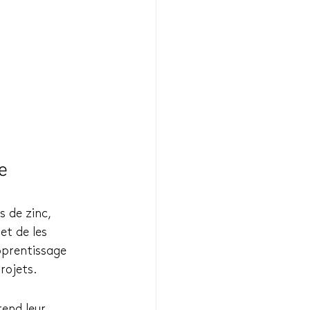
e
s de zinc, 
et de les 
pprentissage 
rojets.
rend leur 