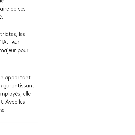
de 
ire de ces 
é.
rictes, les 
’IA. Leur 
 majeur pour 
 en apportant 
En garantissant 
mployés, elle 
. Avec les 
ne 