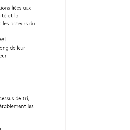
ons liées aux 
ité et la 
 les acteurs du 
éel
ong de leur 
eur 
ssus de tri, 
dérablement les 