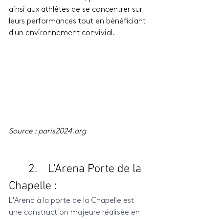
ainsi aux athlètes de se concentrer sur 
leurs performances tout en bénéficiant 
d'un environnement convivial.
Source : paris2024.org
	2.	L'Arena Porte de la 
Chapelle : 
L'Arena à la porte de la Chapelle est 
une construction majeure réalisée en 