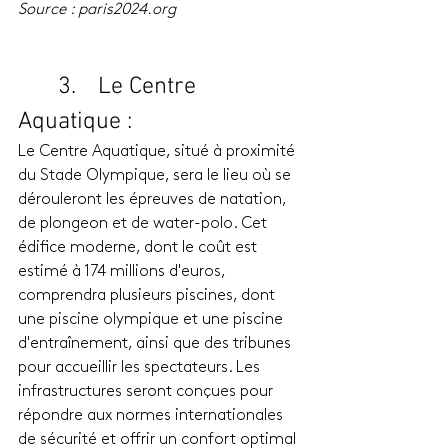
Source : paris2024.org
	3.	Le Centre 
Aquatique : 
Le Centre Aquatique, situé à proximité 
du Stade Olympique, sera le lieu où se 
dérouleront les épreuves de natation, 
de plongeon et de water-polo. Cet 
édifice moderne, dont le coût est 
estimé à 174 millions d'euros, 
comprendra plusieurs piscines, dont 
une piscine olympique et une piscine 
d'entraînement, ainsi que des tribunes 
pour accueillir les spectateurs. Les 
infrastructures seront conçues pour 
répondre aux normes internationales 
de sécurité et offrir un confort optimal 