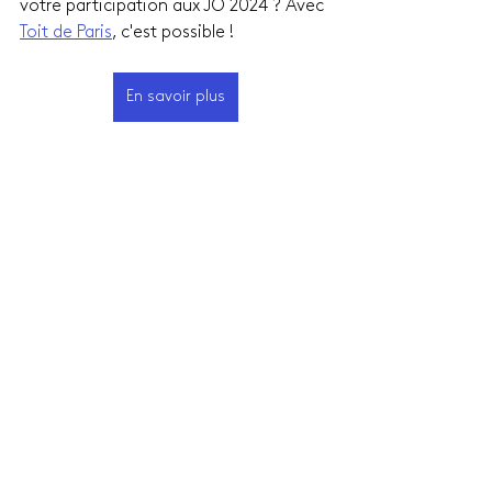
votre participation aux JO 2024 ? Avec 
Toit de Paris
, c'est possible !
En savoir plus