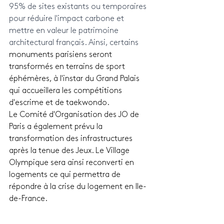
95% de sites existants ou temporaires 
pour réduire l'impact carbone et 
mettre en valeur le patrimoine 
architectural français. Ainsi, certains 
monuments parisiens seront 
transformés en terrains de sport 
éphémères, à l'instar du Grand Palais 
qui accueillera les compétitions 
d'escrime et de taekwondo. 
Le Comité d'Organisation des JO de 
Paris a également prévu la 
transformation des infrastructures 
après la tenue des Jeux. Le Village 
Olympique sera ainsi reconverti en 
logements ce qui permettra de 
répondre à la crise du logement en Ile-
de-France. 