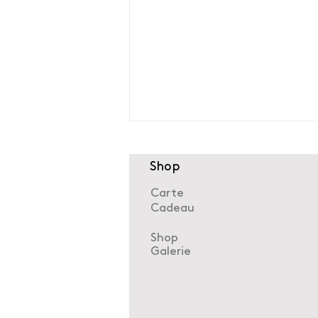
Shop
Carte
Cadeau
Shop
Galerie
Réemploi des matériaux de
toiture : du toit à la
création sur mesure