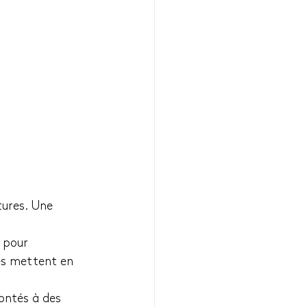
tures. Une 
 pour 
gés mettent en 
ontés à des 