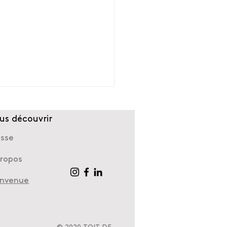
us découvrir
esse
propos
envenue
alétique et transition
ogique des espaces