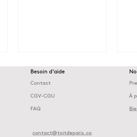
Besoin d'aide
No
Contact
Pr
CGV-CGU
À 
FAQ
Bi
Learning Expedition –
Sign
Réemploi des matériaux &
écol
éco-conception
contact@toitdeparis.co