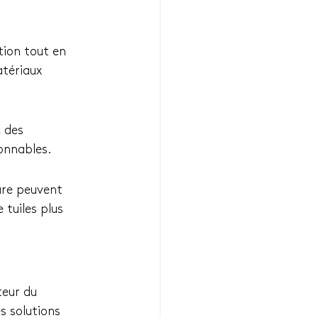
tion tout en 
atériaux 
 des 
sonnables.
ure peuvent 
tuiles plus 
teur du 
s solutions 