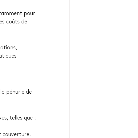
notamment pour 
des coûts de 
ations, 
atiques 
la pénurie de 
es, telles que :
t couverture.