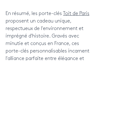
En résumé, les porte-clés 
Toit de Paris
proposent un cadeau unique, 
respectueux de l'environnement et 
imprégné d'histoire. Gravés avec 
minutie et conçus en France, ces 
porte-clés personnalisables incarnent 
l'alliance parfaite entre élégance et 
authenticité, préservant ainsi le 
charme intemporel de Paris. Offrir ces 
porte-clés, c'est offrir bien plus qu'un 
simple accessoire, c'est offrir une part 
de l'histoire captivante de la ville 
lumière.