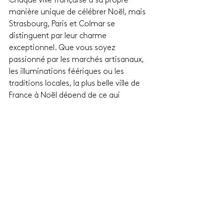
Chaque ville française a sa propre 
manière unique de célébrer Noël, mais 
Strasbourg, Paris et Colmar se 
distinguent par leur charme 
exceptionnel. Que vous soyez 
passionné par les marchés artisanaux, 
les illuminations féériques ou les 
traditions locales, la plus belle ville de 
France à Noël dépend de ce qui 
enchante votre cœur. Embarquez pour 
une aventure hivernale inoubliable et 
découvrez la magie de Noël dans la 
ville qui résonne le plus avec vos 
envies.