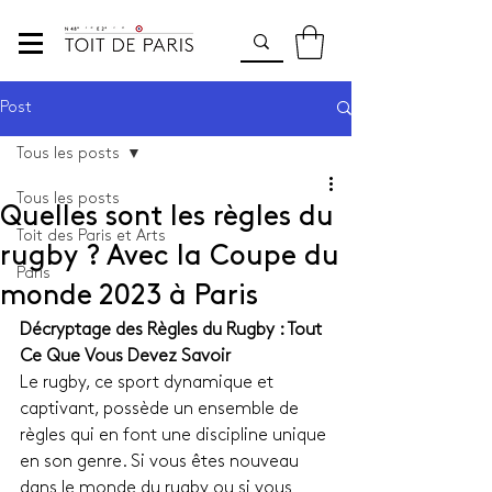
Post
Tous les posts
Tous les posts
Quelles sont les règles du
Toit des Paris et Arts
rugby ? Avec la Coupe du
Paris
monde 2023 à Paris
Décryptage des Règles du Rugby : Tout 
Ce Que Vous Devez Savoir
Le rugby, ce sport dynamique et 
captivant, possède un ensemble de 
règles qui en font une discipline unique 
en son genre. Si vous êtes nouveau 
dans le monde du rugby ou si vous 