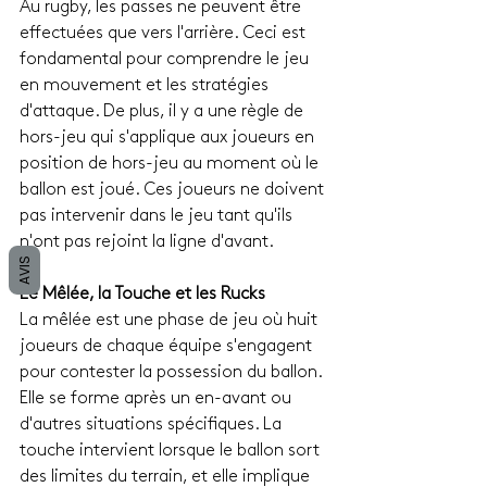
Au rugby, les passes ne peuvent être 
effectuées que vers l'arrière. Ceci est 
fondamental pour comprendre le jeu 
en mouvement et les stratégies 
d'attaque. De plus, il y a une règle de 
hors-jeu qui s'applique aux joueurs en 
position de hors-jeu au moment où le 
ballon est joué. Ces joueurs ne doivent 
pas intervenir dans le jeu tant qu'ils 
n'ont pas rejoint la ligne d'avant.
AVIS
Le Mêlée, la Touche et les Rucks
La mêlée est une phase de jeu où huit 
joueurs de chaque équipe s'engagent 
pour contester la possession du ballon. 
Elle se forme après un en-avant ou 
d'autres situations spécifiques. La 
touche intervient lorsque le ballon sort 
des limites du terrain, et elle implique 