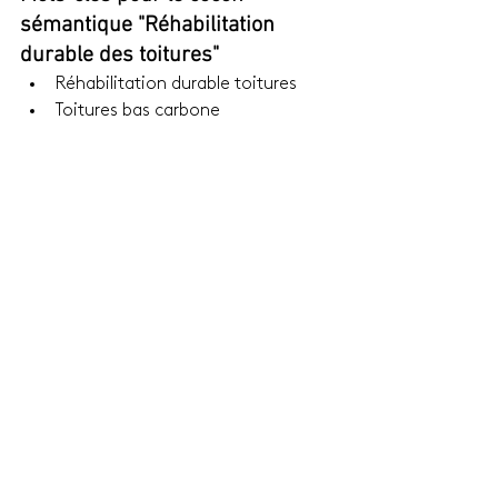
sémantique "Réhabilitation 
durable des toitures"
Réhabilitation durable toitures
Toitures bas carbone
Zinc recyclé pour rénovation
Techniques traditionnelles toiture
Isolation écologique toiture
Réemploi matériaux toiture
Performance énergétique toiture
Conservation patrimoine 
architectural
Toitures écoresponsables
Solutions durables bâtiments 
anciens
Conclusion : Alliez tradition et 
innovation avec Toit de Paris
La réhabilitation durable des toitures 
est un enjeu essentiel pour protéger le 