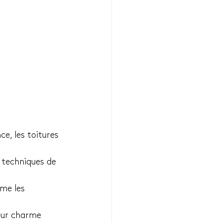
e, les toitures 
s techniques de 
me les 
leur charme 