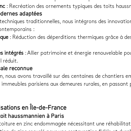
nc
 : Recréation des ornements typiques des toits haus
odernes adaptées
chniques traditionnelles, nous intégrons des innovatio
contemporains :
ique
 : Réduction des déperditions thermiques grâce à de
s intégrés
 : Allier patrimoine et énergie renouvelable p
 réduit.
cale reconnue
n, nous avons travaillé sur des centaines de chantiers 
s immeubles parisiens aux demeures rurales, en passant 
sations en Île-de-France
 toit haussmannien à Paris
 toiture en zinc endommagée nécessitant une réhabilita