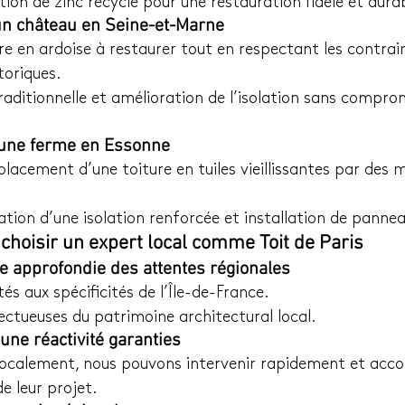
sation de zinc recyclé pour une restauration fidèle et dura
’un château en Seine-et-Marne
ure en ardoise à restaurer tout en respectant les contrai
oriques.
traditionnelle et amélioration de l’isolation sans compro
’une ferme en Essonne
placement d’une toiture en tuiles vieillissantes par des 
ration d’une isolation renforcée et installation de pannea
choisir un expert local comme Toit de Paris
e approfondie des attentes régionales
s aux spécificités de l’Île-de-France.
ctueuses du patrimoine architectural local.
 une réactivité garanties
localement, nous pouvons intervenir rapidement et acc
de leur projet.