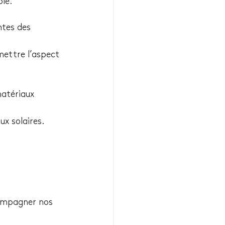
ble.
ntes des 
mettre l’aspect 
matériaux 
ux solaires.
ompagner nos 