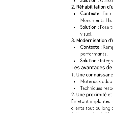
Solution
 : Utili
2. Réhabilitation d
Contexte
 : Toit
Monuments Hist
Solution
 : Pose 
visuel.
3. Modernisation d
Contexte
 : Rem
performants.
Solution
 : Intég
Les avantages de 
1. Une connaissanc
Matériaux adapté
Techniques respe
2. Une proximité et
En étant implantés 
clients tout au long 