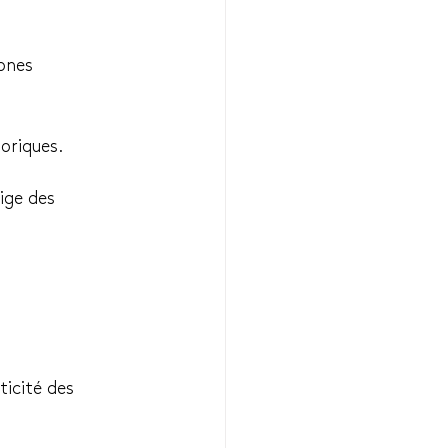
ones 
oriques.
ige des 
icité des 