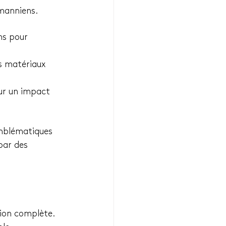
smanniens.
ns pour 
s matériaux 
our un impact 
emblématiques 
par des 
tion complète.