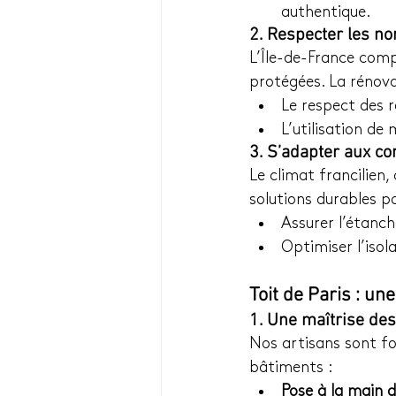
authentique.
2. Respecter les n
L’Île-de-France com
protégées. La rénova
Le respect des 
L’utilisation d
3. S’adapter aux co
Le climat francilien,
solutions durables po
Assurer l’étanch
Optimiser l’isol
Toit de Paris : un
1. Une maîtrise des
Nos artisans sont fo
bâtiments :
Pose à la main de