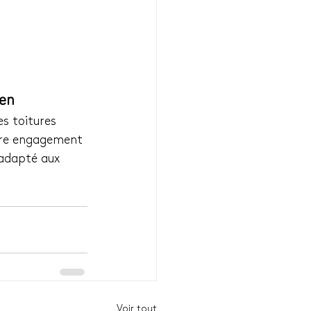
ien
s toitures 
otre engagement 
adapté aux 
Voir tout