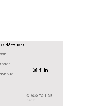
us découvrir
esse
propos
envenue
alétique et transition
ogique des espaces
© 2020 TOIT DE
PARIS