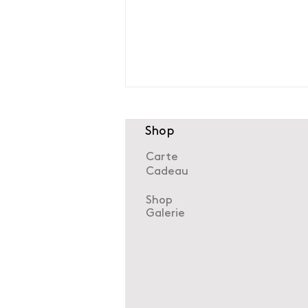
Shop
Carte
Cadeau
Shop
Galerie
Réemploi des matériaux de
toiture : du toit à la
création sur mesure