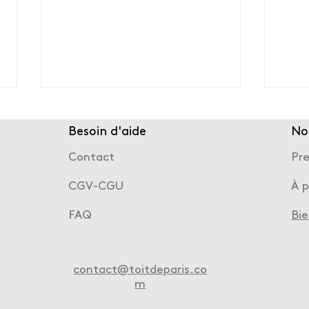
Besoin d'aide
No
Contact
Pr
CGV-CGU
À 
FAQ
Bi
Learning Expedition –
Sign
Réemploi des matériaux &
écol
éco-conception
contact@toitdeparis.co
m