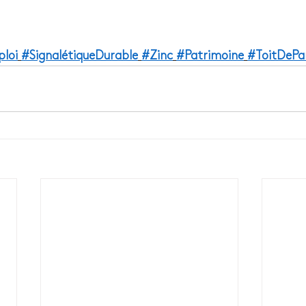
loi
#SignalétiqueDurable
#Zinc
#Patrimoine
#ToitDePar