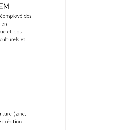
TEM 
réemployé des 
 en 
que et bas 
culturels et 
ture (zinc, 
e création 