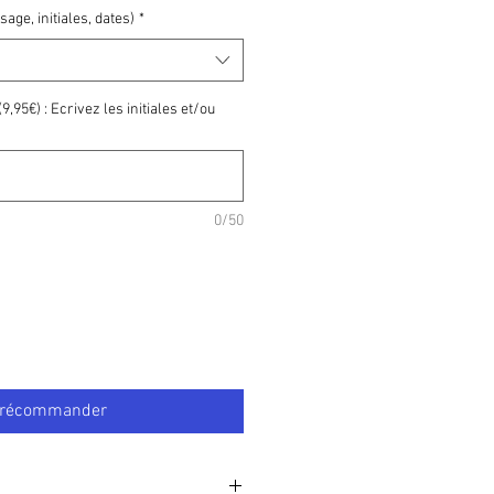
ge, initiales, dates)
*
9,95€) : Ecrivez les initiales et/ou
0/50
récommander