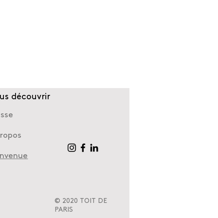
us découvrir
esse
propos
envenue
© 2020 TOIT DE
PARIS