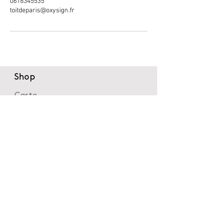
0616345535
toitdeparis@oxysign.fr
Shop
Carte
Cadeau
Shop
Galerie
Besoin d'aide
Contact
CGV-CGU