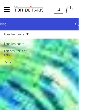
Blog
Tous les posts
Tous les posts
Toit des Paris et
Arts
Paris