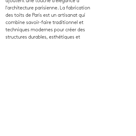
ajoutent une touche d'élégance à 
l'architecture parisienne. La fabrication 
des toits de Paris est un artisanat qui 
combine savoir-faire traditionnel et 
techniques modernes pour créer des 
structures durables, esthétiques et 
pleines de caractère, qui font partie 
intégrante du paysage urbain de la ville 
lumière.
Voir tout
Posts similaires